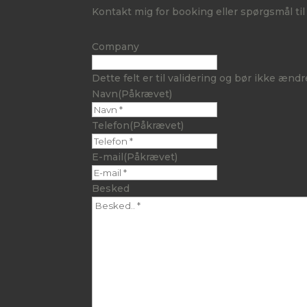
Kontakt mig for ​booking eller spørgsmål t
Company
Dette felt er til validering og bør ikke ændr
Navn
(Påkrævet)
Telefon
(Påkrævet)
E-mail
(Påkrævet)
Besked