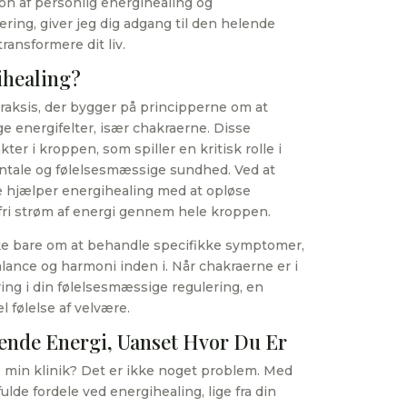
on af personlig energihealing og
ering, giver jeg dig adgang til den helende
transformere dit liv.
ihealing?
praksis, der bygger på principperne om at
 energifelter, især chakraerne. Disse
ter i kroppen, som spiller en kritisk rolle i
ntale og følelsesmæssige sundhed. Ved at
e hjælper energihealing med at opløse
fri strøm af energi gennem hele kroppen.
kke bare om at behandle specifikke symptomer,
ance og harmoni inden i. Når chakraerne er i
ng i din følelsesmæssige regulering, en
l følelse af velvære.
ende Energi, Uanset Hvor Du Er
ge min klinik? Det er ikke noget problem. Med
ulde fordele ved energihealing, lige fra din