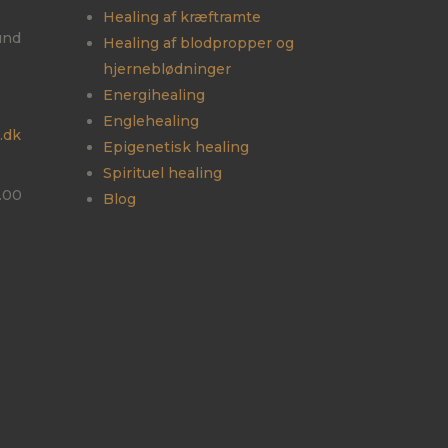
Healing af kræftramte
und
Healing af blodpropper og
hjerneblødninger
Energihealing
Englehealing
.dk
Epigenetisk healing​
Spirituel healing
.00
Blog