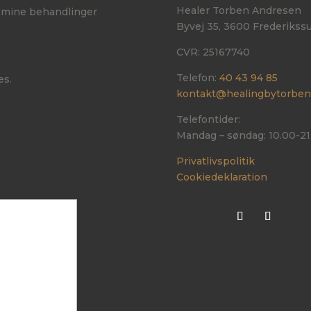
Healer Torben Andresen​
il mine behandlinger
​Byvej 35, 3600 Frederikss
CVR: 25167740
Telefon:
40 43 94 85
es.
kontakt@healingbytorben
Telefontider:
Mandag – søndag: 10.00-21
Privatlivspolitik
Cookiedeklaration