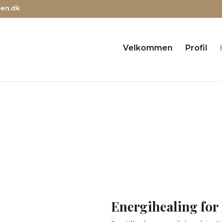
ben.dk
Velkommen
Profil
Energihealing
r også fjernhealinger til de klienter som ikke kan komme til m
Kontakt mig
Energihealing for