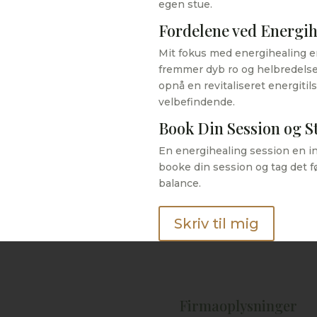
egen stue.
Fordelene ved Energih
Mit fokus med energihealing er
fremmer dyb ro og helbredelse.
opnå en revitaliseret energitil
velbefindende.
Book Din Session og S
En energihealing session en inv
booke din session og tag det f
balance.
Skriv til mig
Firmaoplysninger