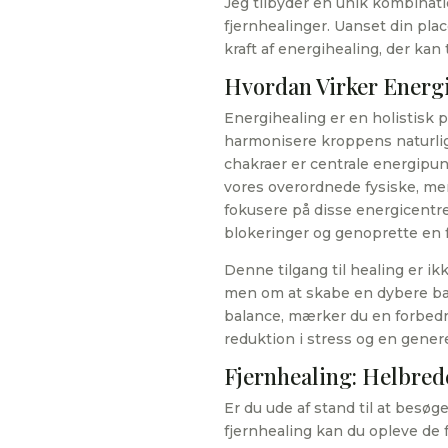
Jeg tilbyder en unik kombinati
fjernhealinger. Uanset din plac
kraft af energihealing, der kan 
Hvordan Virker Energ
Energihealing er en holistisk 
harmonisere kroppens naturlige
chakraer er centrale energipunk
vores overordnede fysiske, me
fokusere på disse energicentr
blokeringer og genoprette en 
Denne tilgang til healing er i
men om at skabe en dybere bal
balance, mærker du en forbedri
reduktion i stress og en genere
Fjernhealing: Helbred
Er du ude af stand til at besø
fjernhealing kan du opleve de f